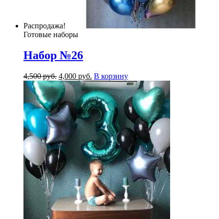
Распродажа!
Готовые наборы
Набор №26
4,500
р
уб.
4,000
р
уб.
В корзину