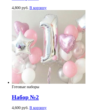
4,800
р
уб.
В корзину
Готовые наборы
Набор №2
4,600
р
уб.
В корзину